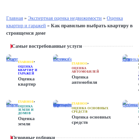
Главная
»
Экспертная оценка недвижимости
»
Оценка
квартир и гаражей
»
Как правильно выбрать квартиру в
строящемся доме
Самые востребованные услуги
ГЛАВНОЕ
ГЛАВНОЕ
ОЦЕНКА
ОЦЕНКА
КВАРТИР И
АВТОМОБИЛЕЙ
ГАРАЖЕЙ
Оценка
Оценка
автомобиля
квартир
ГЛАВНОЕ
ГЛАВНОЕ
ОЦЕНКА
ОЦЕНКА ОСНОВНЫХ
ЗЕМЛИ И
СРЕДСТВ
ДОМОВ
Оценка основных
Оценка
средств
земли
Основные рубрики