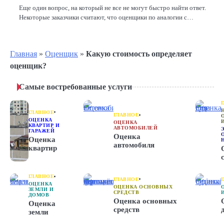
Еще один вопрос, на который не все не могут быстро найти ответ.
Некоторые заказчики считают, что оценщики по аналогии с…
Главная
»
Оценщик
»
Какую стоимость определяет
оценщик?
Самые востребованные услуги
ГЛАВНОЕ
ГЛАВНОЕ
ОЦЕНКА
ОЦЕНКА
КВАРТИР И
АВТОМОБИЛЕЙ
ГАРАЖЕЙ
Оценка
Оценка
автомобиля
квартир
ГЛАВНОЕ
ГЛАВНОЕ
ОЦЕНКА
ОЦЕНКА ОСНОВНЫХ
ЗЕМЛИ И
СРЕДСТВ
ДОМОВ
Оценка основных
Оценка
средств
земли