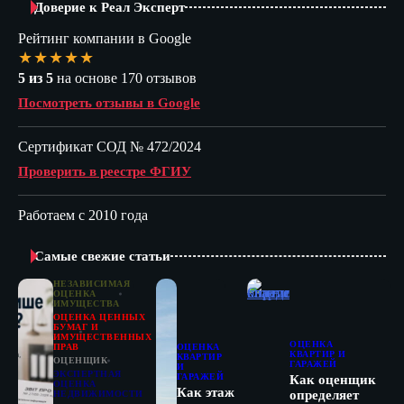
Доверие к Реал Эксперт
Рейтинг компании в Google
★★★★★
5 из 5
на основе 170 отзывов
Посмотреть отзывы в Google
Сертификат СОД № 472/2024
Проверить в реестре ФГИУ
Работаем с 2010 года
Самые свежие статьи
НЕЗАВИСИМАЯ
ОЦЕНКА
ИМУЩЕСТВА
ОЦЕНКА ЦЕННЫХ
БУМАГ И
ИМУЩЕСТВЕННЫХ
ОЦЕНКА
ПРАВ
ОЦЕНКА
КВАРТИР И
КВАРТИР
ОЦЕНЩИК
ГАРАЖЕЙ
И
ЭКСПЕРТНАЯ
ГАРАЖЕЙ
Как оценщик
ОЦЕНКА
Как этаж
определяет
НЕДВИЖИМОСТИ