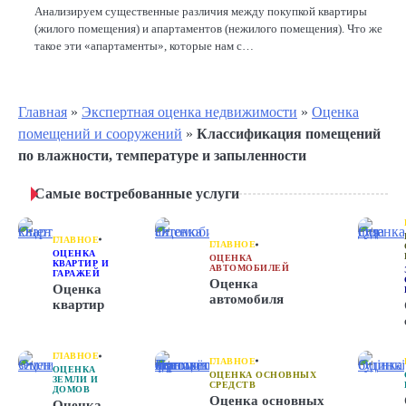
Анализируем существенные различия между покупкой квартиры
(жилого помещения) и апартаментов (нежилого помещения). Что же
такое эти «апартаменты», которые нам с…
Главная
»
Экспертная оценка недвижимости
»
Оценка
помещений и сооружений
»
Классификация помещений
по влажности, температуре и запыленности
Самые востребованные услуги
ГЛАВНОЕ
ГЛАВНОЕ
ОЦЕНКА
ОЦЕНКА
КВАРТИР И
АВТОМОБИЛЕЙ
ГАРАЖЕЙ
Оценка
Оценка
автомобиля
квартир
ГЛАВНОЕ
ГЛАВНОЕ
ОЦЕНКА
ОЦЕНКА ОСНОВНЫХ
ЗЕМЛИ И
СРЕДСТВ
ДОМОВ
Оценка основных
Оценка