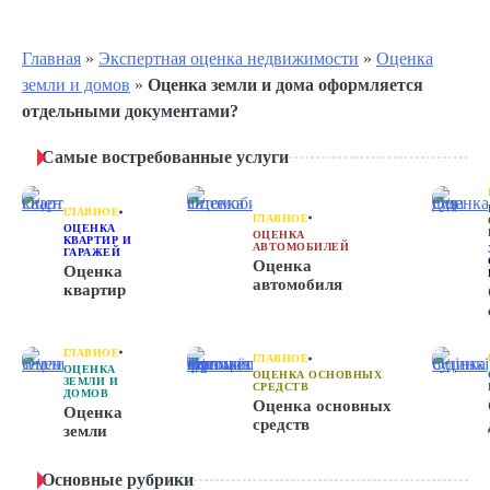
Главная
»
Экспертная оценка недвижимости
»
Оценка
земли и домов
»
Оценка земли и дома оформляется
отдельными документами?
Самые востребованные услуги
ГЛАВНОЕ
ГЛАВНОЕ
ОЦЕНКА
ОЦЕНКА
КВАРТИР И
АВТОМОБИЛЕЙ
ГАРАЖЕЙ
Оценка
Оценка
автомобиля
квартир
ГЛАВНОЕ
ГЛАВНОЕ
ОЦЕНКА
ОЦЕНКА ОСНОВНЫХ
ЗЕМЛИ И
СРЕДСТВ
ДОМОВ
Оценка основных
Оценка
средств
земли
Основные рубрики