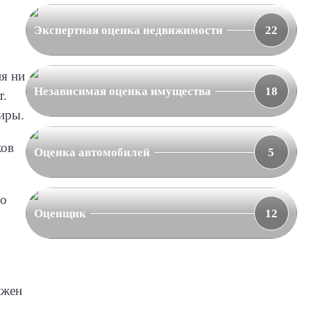
Экспертная оценка недвижимости
22
ия ни
Независимая оценка имущества
18
т.
иры.
ков
Оценка автомобилей
5
но
Оценщик
12
лжен