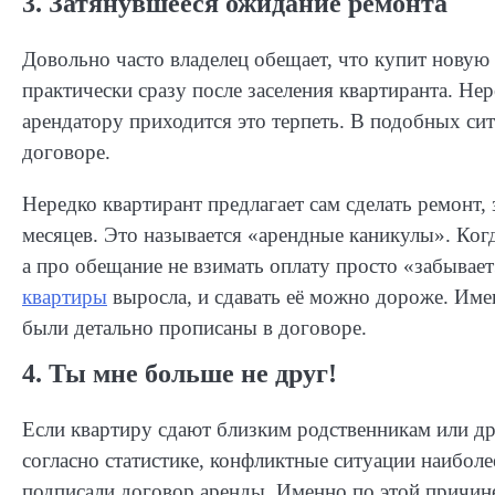
3. Затянувшееся ожидание ремонта
Довольно часто владелец обещает, что купит новую
практически сразу после заселения квартиранта. Не
арендатору приходится это терпеть. В подобных си
договоре.
Нередко квартирант предлагает сам сделать ремонт, з
месяцев. Это называется «арендные каникулы». Когд
а про обещание не взимать оплату просто «забывае
квартиры
выросла, и сдавать её можно дороже. Им
были детально прописаны в договоре.
4. Ты мне больше не друг!
Если квартиру сдают близким родственникам или др
согласно статистике, конфликтные ситуации наибол
подписали договор аренды. Именно по этой причине