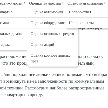
недвижимости
Оценка имущества
Оценочная компания
Контакты
квартир
Оценка автомобиля
Вопрос-ответ
земли
Оценка оборудования
Наши клиенты
 можно попасть при аренде
жилых домов
Оценка основных средств
гаража
Оценка акций
Оценка корпоративных
расположением по выгодной цене довольно сложно.
прав
, что это процесс крайне сложный и длительный.
найдя подходящее жилье человек понимает, что выбра
ут возникнуть из-за задолженности по коммунальным
вой техники. Рассмотрим наиболее распространенные
ке квартиры в аренду.