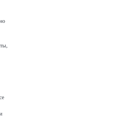
ено
ты,
се
и