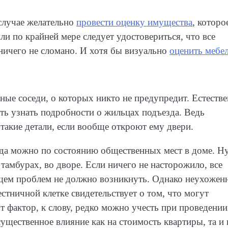
случае желательно
провести оценку имущества
, которо
и по крайней мере следует удостовериться, что все
ничего не сломано. И хотя бы визуально
оценить мебе
е соседи, о которых никто не предупредит. Естестве
ать узнать подробности о жильцах подъезда. Ведь
 такие детали, если вообще откроют ему двери.
зда можно по состоянию общественных мест в доме. Н
 тамбурах, во дворе. Если ничего не насторожило, все
удущем проблем не должно возникнуть. Однако неухожен
стничной клетке свидетельствует о том, что могут
 фактор, к слову, редко можно учесть при проведении
существенное влияние как на стоимость квартиры, та и 