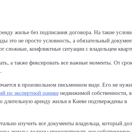
ренду жилье без подписания договора. На такие услов
нды это не просто условность, а обязательный докумен
ют сложные, конфликтные ситуации с владельцем кварт
ть, а также фиксировать все важные моменты. От сро
.
ючается в произвольном письменном виде. Его не нуж
ий по экспертной оценке
недвижимой собственности, в
ро длительную аренду жилья в Киеве подтверждены в
етально изучить все документы владельца, который до
вора аренды должны присутствовать все собственники