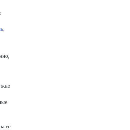
е
ль
.
нно,
ужно
ные
на её