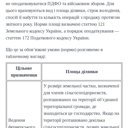
не оподатковуватися ПДФО та військовим збором. Для
цього враховуються вид і площа ділянки, строк володіння,
спосіб її набуття та кількість операцій з продажу протягом
звітного року. Норми площі визначені статтею 121
Земельного кодексу України, а порядок оподаткування —
статтею 172 Податкового кодексу України.
Що це за обов’язкові умови (норми) розглянемо в
табличному вигляді:
Цільове
Площа ділянки
призначення
У розмірі земельної частки, визначеної
для членів сільгосппідприємств,
розташованих на території об’єднаної
територіальної громади, де
знаходиться це господарство. Якщо на
Ведення
території розташовано декілька
фермерського
сільгосппідприємств, розмір земельної