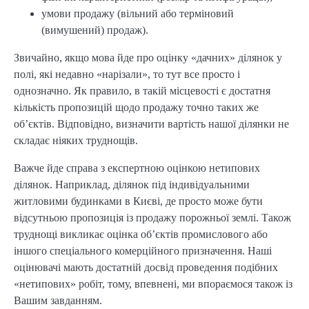
умови продажу (вільний або терміновий
(вимушений) продаж).
Звичайно, якщо мова йде про оцінку «дачних» ділянок у
полі, які недавно «нарізали», то тут все просто і
однозначно. Як правило, в такій місцевості є достатня
кількість пропозицій щодо продажу точно таких же
об’єктів. Відповідно, визначити вартість нашої ділянки не
складає ніяких труднощів.
Важче йде справа з експертною оцінкою нетипових
ділянок. Наприклад, ділянок під індивідуальними
житловими будинками в Києві, де просто може бути
відсутньою пропозиція із продажу порожньої землі. Також
труднощі викликає оцінка об’єктів промислового або
іншого спеціального комерційного призначення. Наші
оцінювачі мають достатній досвід проведення подібних
«нетипових» робіт, тому, впевнені, ми впораємося також із
Вашим завданням.