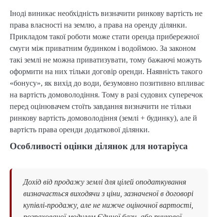
Іноді виникає необхідність визначити ринкову вартість не
права власності на землю, а права на оренду ділянки.
Прикладом такої роботи може стати оренда прибережної
смуги між приватним будинком і водоймою. За законом
такі землі не можна приватизувати, тому бажаючі можуть
оформити на них тільки договір оренди. Наявність такого
«бонусу», як вихід до води, безумовно позитивно впливає
на вартість домоволодіння. Тому в разі судових суперечок
перед оцінювачем стоїть завдання визначити не тільки
ринкову вартість домоволодіння (землі + будинку), але й
вартість права оренди додаткової ділянки.
Особливості оцінки ділянок для нотаріуса
Дохід від продажу землі для цілей оподаткування
визначається виходячи з ціни, зазначеної в договорі
купівлі-продажу, але не нижче оціночної вартості,
розрахованої модулем Єдиної бази, або ринкової