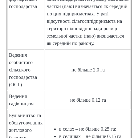
господарства
частки (паю) визначається як середній
по цих підприємствах. У разі
відсутності сільгосппідприємств на
території відповідної ради розмір
земельної частки (паю) визначається
як середній по району.
Ведення
особистого
сільського
не більше 2,0 га
господарства
(ОСГ)
Ведення
не більше 0,12 га
садівництва
Будівництво та
обслуговування
в селах – не більше 0,25 га;
житлового
в селищах – не більше 0,15 га;
будинку,