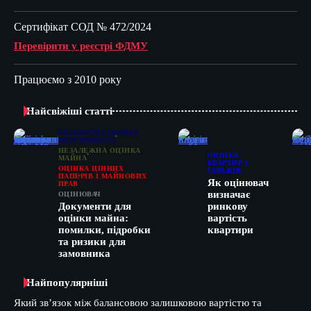
Сертифікат СОД № 472/2024
Перевірити у реєстрі ФДМУ
Працюємо з 2010 року
Найсвіжіші статті
ЕКСПЕРТНА ОЦІНКА
НЕРУХОМОСТІ
НЕЗАЛЕЖНА ОЦІНКА
ОЦІНКА
МАЙНА
КВАРТИР І
ОЦІНКА ЦІННИХ
ГАРАЖІВ
ПАПЕРІВ І МАЙНОВИХ
Як оцінювач
ПРАВ
визначає
ОЦІНЮВАЧ
Документи для
ринкову
оцінки майна:
вартість
помилки, підробки
квартири
та ризики для
замовника
Найпопулярніші
Який зв’язок між балансовою залишковою вартістю та