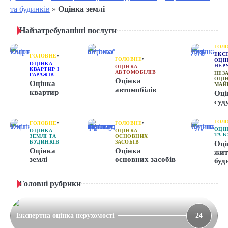
та будинків
»
Оцінка землі
Найзатребуваніші послуги
ГОЛ
ЕКС
ГОЛОВНЕ
ГОЛОВНЕ
ОЦІ
ОЦІНКА
НЕР
ОЦІНКА
КВАРТИР І
АВТОМОБІЛІВ
НЕЗ
ГАРАЖІВ
ОЦІ
Оцінка
Оцінка
МАЙ
автомобілів
квартир
Оці
суд
ГОЛ
ГОЛОВНЕ
ГОЛОВНЕ
ОЦІ
ОЦІНКА
ОЦІНКА
ТА 
ЗЕМЛІ ТА
ОСНОВНИХ
БУДИНКІВ
ЗАСОБІВ
Оці
Оцінка
Оцінка
жит
землі
основних засобів
буд
Головні рубрики
Експертна оцінка нерухомості
24