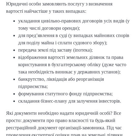
Юридичні особи замовляють послугу з визначення
вартості найчастіше у таких випадках:
укладання цивільно-правових договорів усіх видів (у
тому числі договори оренди);
для пред’явлення в суді (у випадках майнових спорів
для поділу майна і сплати судового збору);
передача землі під заставу (іпотека);
відображення вартості земельних ділянок та права
користування в бухгалтерському обліку (дуже часто
така необхідність виникає у державних установ);
банкрутство, ліквідація або реорганізація
підприємства;
формування статутного фонду підприємства;
складання бізнес-плану для залучення інвесторів.
Які документи необхідно надати юридичній особі? Все
просто: документи про право власності та будь-який
реєстраційний документ організації-замовника. Під час
проведення експертної оцінки прав на земельні ділянки,