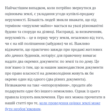
Найчастішим випадком, коли потрібно звернутися до
оцінювача землі, є укладання угоди купівлі-продажу
нерухомості. Більшість людей звикли вважати, що під
терміном «нерухоме майно» мається на увазі різноманітні
будови та споруди на ділянці. Насправді, за визначенням,
нерухомість – це в першу чергу земля, незалежно від того,
чи є на ній поліпшення (забудови) чи ні. Важливо
відзначити, що практично завжди при продажі житлових
або дачних будинків, нотаріус для правочину вимагає
надати два окремих документи: по землі та по дому. Це
пов’язано із тим, що за нашим законодавством документи
про право власності на домоволодіння живуть як би
окремо один від одного (два різних документа).
Незважаючи на таке «непорозуміння», продати або
подарувати одне без іншого неможливо. Однак із цього
правила існують виключення. Про них можна прочитати в
нашій статті про те,
коли проведення оцінки землі може
бути необов’язковим
.