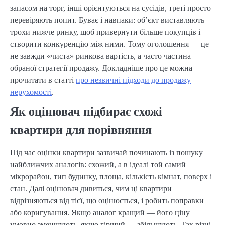
запасом на торг, інші орієнтуються на сусідів, треті просто
перевіряють попит. Буває і навпаки: об’єкт виставляють
трохи нижче ринку, щоб привернути більше покупців і
створити конкуренцію між ними. Тому оголошення — це
не завжди «чиста» ринкова вартість, а часто частина
обраної стратегії продажу. Докладніше про це можна
прочитати в статті
про незвичні підходи до продажу
нерухомості
.
Як оцінювач підбирає схожі
квартири для порівняння
Під час оцінки квартири зазвичай починають із пошуку
найближчих аналогів: схожий, а в ідеалі той самий
мікрорайон, тип будинку, площа, кількість кімнат, поверх і
стан. Далі оцінювач дивиться, чим ці квартири
відрізняються від тієї, що оцінюється, і робить поправки
або коригування. Якщо аналог кращий — його ціну
умовно зменшують, якщо гірший — збільшують. Так різні