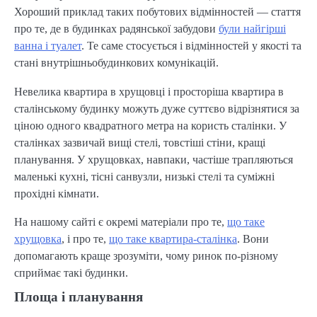
Хороший приклад таких побутових відмінностей — стаття
про те, де в будинках радянської забудови
були найгірші
ванна і туалет
. Те саме стосується і відмінностей у якості та
стані внутрішньобудинкових комунікацій.
Невелика квартира в хрущовці і просторіша квартира в
сталінському будинку можуть дуже суттєво відрізнятися за
ціною одного квадратного метра на користь сталінки. У
сталінках зазвичай вищі стелі, товстіші стіни, кращі
планування. У хрущовках, навпаки, частіше трапляються
маленькі кухні, тісні санвузли, низькі стелі та суміжні
прохідні кімнати.
На нашому сайті є окремі матеріали про те,
що таке
хрущовка
, і про те,
що таке квартира-сталінка
. Вони
допомагають краще зрозуміти, чому ринок по-різному
сприймає такі будинки.
Площа і планування