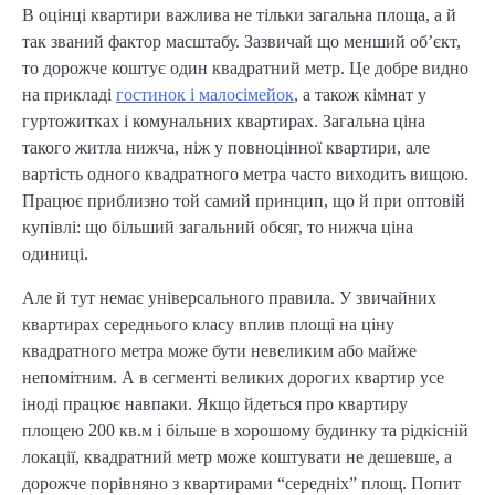
В оцінці квартири важлива не тільки загальна площа, а й
так званий фактор масштабу. Зазвичай що менший об’єкт,
то дорожче коштує один квадратний метр. Це добре видно
на прикладі
гостинок і малосімейок
, а також кімнат у
гуртожитках і комунальних квартирах. Загальна ціна
такого житла нижча, ніж у повноцінної квартири, але
вартість одного квадратного метра часто виходить вищою.
Працює приблизно той самий принцип, що й при оптовій
купівлі: що більший загальний обсяг, то нижча ціна
одиниці.
Але й тут немає універсального правила. У звичайних
квартирах середнього класу вплив площі на ціну
квадратного метра може бути невеликим або майже
непомітним. А в сегменті великих дорогих квартир усе
іноді працює навпаки. Якщо йдеться про квартиру
площею 200 кв.м і більше в хорошому будинку та рідкісній
локації, квадратний метр може коштувати не дешевше, а
дорожче порівняно з квартирами “середніх” площ. Попит