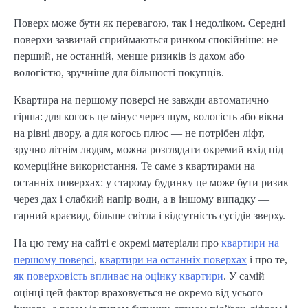
Поверх може бути як перевагою, так і недоліком. Середні
поверхи зазвичай сприймаються ринком спокійніше: не
перший, не останній, менше ризиків із дахом або
вологістю, зручніше для більшості покупців.
Квартира на першому поверсі не завжди автоматично
гірша: для когось це мінус через шум, вологість або вікна
на рівні двору, а для когось плюс — не потрібен ліфт,
зручно літнім людям, можна розглядати окремий вхід під
комерційне використання. Те саме з квартирами на
останніх поверхах: у старому будинку це може бути ризик
через дах і слабкий напір води, а в іншому випадку —
гарний краєвид, більше світла і відсутність сусідів зверху.
На цю тему на сайті є окремі матеріали про
квартири на
першому поверсі
,
квартири на останніх поверхах
і про те,
як поверховість впливає на оцінку квартири
. У самій
оцінці цей фактор враховується не окремо від усього