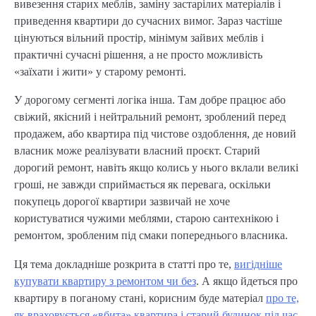
вивезення старих меблів, заміну застарілих матеріалів і
приведення квартири до сучасних вимог. Зараз частіше
цінуються вільний простір, мінімум зайвих меблів і
практичні сучасні рішення, а не просто можливість
«заїхати і жити» у старому ремонті.
У дорогому сегменті логіка інша. Там добре працює або
свіжий, якісний і нейтральний ремонт, зроблений перед
продажем, або квартира під чистове оздоблення, де новий
власник може реалізувати власний проєкт. Старий
дорогий ремонт, навіть якщо колись у нього вклали великі
гроші, не завжди сприймається як перевага, оскільки
покупець дорогої квартири зазвичай не хоче
користуватися чужими меблями, старою сантехнікою і
ремонтом, зробленим під смаки попереднього власника.
Ця тема докладніше розкрита в статті про те,
вигідніше
купувати квартиру з ремонтом чи без
. А якщо йдеться про
квартиру в поганому стані, корисним буде матеріал
про те,
як враховується «вбита» квартира і старий будинок під час