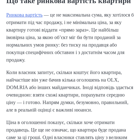
Що таке ринкова вартість квартири
Ринкова вартість
— це не максимальна сума, яку хотілося б
отримати під час продажу, і не мінімальна ціна, за яку
квартиру готові віддати «прямо зараз». Це найбільш
імовірна ціна, за якою об’єкт міг би бути проданий за
нормальних умов ринку: без тиску на продавця або
покупця специфічних обставин і з достатнім часом для
продажу.
Коли власник запитує, скільки коштує його квартира,
найчастіше він уже бачив кілька оголошень на OLX,
DOM.RIA або інших майданчиках. Іноді відповідь здається
очевидною: взяти схожі квартири, порахувати середню
ціну — і готово. Напрям думки, безумовно, правильний,
але в реальній оцінці є важливі нюанси.
Ціна в оголошенні показує, скільки хоче отримати
продавець. Це ще не означає, що квартира буде продана
саме за ці гроші. Одні власники ставлять ціну з великим