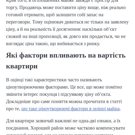
Крім того, в оголошеннях майже завжди є простір для
торгу. Продавець може поставити ціну вище, ніж реально
готовий отримати, щоб залишити собі запас на
переговори. Тому оцінювач дивиться не тільки на заявлену
ціну, а й на реальність її досягнення: наскільки об’єкт
схожий на інші пропозиції, як довго він продається, чи не
виглядає ціна такою, що вибивається з ринку.
Які фактори впливають на вартість
квартири
В оцінці такі характеристики часто називають
ціноутворюючими факторами. Це все, що може помітно
змінити інтерес покупця і підсумкову ціну об’єкта.
Докладніше про саме поняття можна прочитати в статті
про те,
що таке ціноутворюючі фактори в оцінці майна
.
Для квартири зазвичай важливі не одна-дві ознаки, а їх
поєднання. Хороший район може частково компенсувати