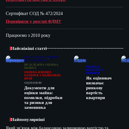
Сертифікат СОД № 472/2024
Перевірити у реєстрі ФДМУ
Працюємо з 2010 року
Найсвіжіші статті
ЕКСПЕРТНА ОЦІНКА
НЕРУХОМОСТІ
НЕЗАЛЕЖНА ОЦІНКА
ОЦІНКА
МАЙНА
КВАРТИР І
ОЦІНКА ЦІННИХ
ГАРАЖІВ
ПАПЕРІВ І МАЙНОВИХ
Як оцінювач
ПРАВ
визначає
ОЦІНЮВАЧ
Документи для
ринкову
оцінки майна:
вартість
помилки, підробки
квартири
та ризики для
замовника
Найпопулярніші
Який зв’язок між балансовою залишковою вартістю та