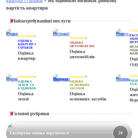
квартир і гаражів
»
Як оцінювач визначає ринкову
вартість квартири
Найзатребуваніші послуги
ГОЛ
ЕКС
ГОЛОВНЕ
ГОЛОВНЕ
ОЦІ
ОЦІНКА
НЕР
ОЦІНКА
КВАРТИР І
АВТОМОБІЛІВ
НЕЗ
ГАРАЖІВ
ОЦІ
Оцінка
Оцінка
МАЙ
автомобілів
квартир
Оці
суд
ГОЛ
ГОЛОВНЕ
ГОЛОВНЕ
ОЦІ
ОЦІНКА
ОЦІНКА
ТА 
ЗЕМЛІ ТА
ОСНОВНИХ
БУДИНКІВ
ЗАСОБІВ
Оці
Оцінка
Оцінка
жит
землі
основних засобів
буд
Головні рубрики
Експертна оцінка нерухомості
24