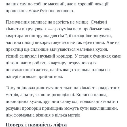
на них сам по собі не масовий, але в хорошій локації
пропозиція може бути ще меншою.
Планування впливає на вартість не менше. Суміжні
кімнати в хрущовках — зрозуміла всім проблема: така
квартира менш зручна для сім’ї, її складніше зонувати,
частина площі використовується не так ефективно. Але на
практиці ще сильніше відчуваються маленька кухня,
тісний санвузол і вузький коридор. У старих будинках саме
ці зони часто роблять квартиру незручною для
повсякденного життя, навіть якщо загальна площа на
папері виглядає прийнятною.
Тому оцінювач дивиться не тільки на кількість квадратних
метрів, а на те, як вони розподілені. Корисна площа,
повноцінна кухня, зручний санвузол, ізольовані кімнати і
розумні пропорції приміщень можуть бути важливішими,
ніж формальна різниця в кілька метрів.
Поверх і наявність ліфта