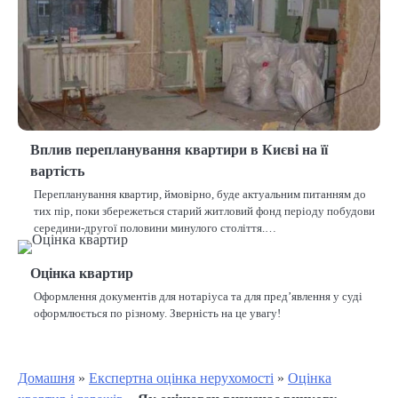
Вплив перепланування квартири в Києві на її
вартість
Перепланування квартир, ймовірно, буде актуальним питанням до
тих пір, поки збережеться старий житловий фонд періоду побудови
середини-другої половини минулого століття.…
Оцінка квартир
Оформлення документів для нотаріуса та для пред’явлення у суді
оформлюється по різному. Зверність на це увагу!
Домашня
»
Експертна оцінка нерухомості
»
Оцінка