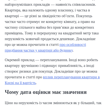
найзрозуміліших прикладів — наявність співвласників.
Квартира, яка належить одному власнику, і частка в
квартирі — це різні за ліквідністю об’єкти. Покупець
частки часто отримує не конкретну кімнату, а право на
частину спільного майна без прив’язки до конкретних
приміщень. Тому в перерахунку на квадратний метр така
нерухомість зазвичай продається дешевше. Докладніше
про це можна прочитати в статті
про особливості
придбання частки у квартирі або будинку
.
Окремий приклад — перепланування. Іноді воно робить
квартиру зручнішою і підвищує привабливість, а іноді
створює ризики для покупця. Докладніше про це можна
прочитати в статті про
вплив перепланування квартири в
Києві на її вартість
.
Чому дата оцінки має значення
Ціни на нерухомість із часом змінюються як у більший, так