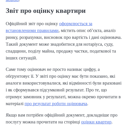
Звіт про оцінку квартири
Офіційний звіт про оцінку
оформлюється за
встановленими правилами
, містить опис об’єкта, аналіз
ринку, розрахунки, висновок про вартість і дані оцінювача.
Такий документ може знадобитися для нотаріуса, суду,
спадщини, поділу майна, продажу частки, податкової та
інших ситуацій.
Саме тому оцінювач не просто називає цифру, а
обґрунтовує її. У звіті про оцінку має бути показано, які
аналоги використовувалися, які відмінності були враховані
і як сформувався підсумковий результат. Про те, що
отримує замовник у результаті, можна окремо прочитати в
матеріалі
про результат роботи оцінювача
.
Якщо вам потрібен офіційний документ, докладніше про
послугу можна прочитати на сторінці
оцінки квартир
.