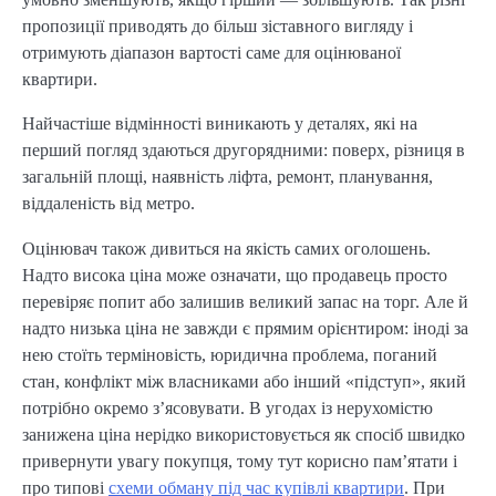
пропозиції приводять до більш зіставного вигляду і
отримують діапазон вартості саме для оцінюваної
квартири.
Найчастіше відмінності виникають у деталях, які на
перший погляд здаються другорядними: поверх, різниця в
загальній площі, наявність ліфта, ремонт, планування,
віддаленість від метро.
Оцінювач також дивиться на якість самих оголошень.
Надто висока ціна може означати, що продавець просто
перевіряє попит або залишив великий запас на торг. Але й
надто низька ціна не завжди є прямим орієнтиром: іноді за
нею стоїть терміновість, юридична проблема, поганий
стан, конфлікт між власниками або інший «підступ», який
потрібно окремо з’ясовувати. В угодах із нерухомістю
занижена ціна нерідко використовується як спосіб швидко
привернути увагу покупця, тому тут корисно пам’ятати і
про типові
схеми обману під час купівлі квартири
. При