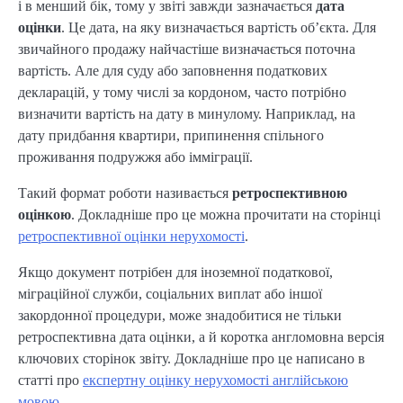
і в менший бік, тому у звіті завжди зазначається
дата
оцінки
. Це дата, на яку визначається вартість об’єкта. Для
звичайного продажу найчастіше визначається поточна
вартість. Але для суду або заповнення податкових
декларацій, у тому числі за кордоном, часто потрібно
визначити вартість на дату в минулому. Наприклад, на
дату придбання квартири, припинення спільного
проживання подружжя або імміграції.
Такий формат роботи називається
ретроспективною
оцінкою
. Докладніше про це можна прочитати на сторінці
ретроспективної оцінки нерухомості
.
Якщо документ потрібен для іноземної податкової,
міграційної служби, соціальних виплат або іншої
закордонної процедури, може знадобитися не тільки
ретроспективна дата оцінки, а й коротка англомовна версія
ключових сторінок звіту. Докладніше про це написано в
статті про
експертну оцінку нерухомості англійською
мовою
.