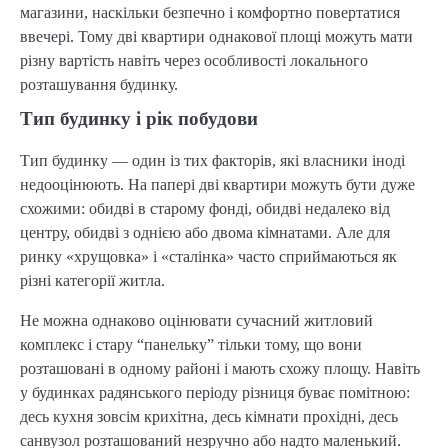
магазини, наскільки безпечно і комфортно повертатися
ввечері. Тому дві квартири однакової площі можуть мати
різну вартість навіть через особливості локального
розташування будинку.
Тип будинку і рік побудови
Тип будинку — один із тих факторів, які власники іноді
недооцінюють. На папері дві квартири можуть бути дуже
схожими: обидві в старому фонді, обидві недалеко від
центру, обидві з однією або двома кімнатами. Але для
ринку «хрущовка» і «сталінка» часто сприймаються як
різні категорії житла.
Не можна однаково оцінювати сучасний житловий
комплекс і стару “панельку” тільки тому, що вони
розташовані в одному районі і мають схожу площу. Навіть
у будинках радянського періоду різниця буває помітною:
десь кухня зовсім крихітна, десь кімнати прохідні, десь
санвузол розташований незручно або надто маленький.