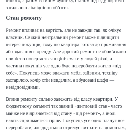
іншого, а разом із типом будинку, станом під’їзду, ліфтом і
загальною ліквідністю об’єкта.
Стан ремонту
Ремонт впливає на вартість, але не завжди так, як очікує
власник. Свіжий нейтральний ремонт може підвищити
інтерес покупців, тому що квартира готова до проживання
або здавання в оренду. Але дорогий ремонт не обов’язково
повністю повертається в ціні: смаки у людей різні, а
частина покупців усе одно буде переробляти житло «під
себе». Покупець може вважати меблі зайвими, техніку
застарілою, колір стін невдалим, а вбудовані шафи —
невідповідними.
Вплив ремонту сильно залежить від класу квартири. У
бюджетному сегменті так званий «житловий стан» часто
майже не відрізняється від стану «під ремонт», а іноді
навіть сприймається гірше. Покупець усе одно планує все
переробляти, але додатково отримує витрати на демонтаж,