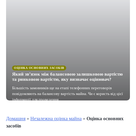
ОЦІНКА ОСНОВНИХ ЗАСОБІВ
Який зв’язок між балансовою залишковою вартістю
та ринковою вартістю, яку визначає оцінювач?
Більшість замовників ще на етапі телефонних переговорів
повідомляють на балансову вартість майна. Чи є користь від цієї
інформації для проведення…
Домашня
»
Незалежна оцінка майна
»
Оцінка основних
засобів