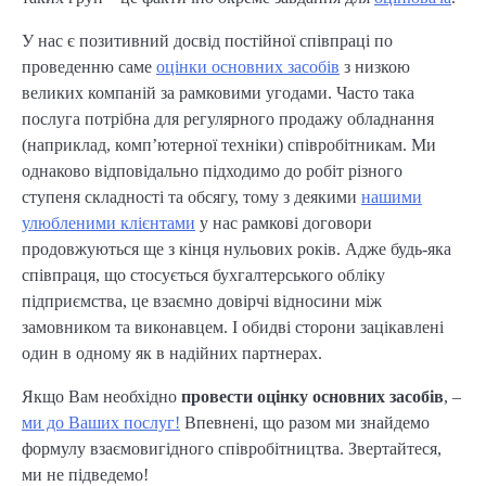
У нас є позитивний досвід постійної співпраці по
проведенню саме
оцінки основних засобів
з низкою
великих компаній за рамковими угодами. Часто така
послуга потрібна для регулярного продажу обладнання
(наприклад, комп’ютерної техніки) співробітникам. Ми
однаково відповідально підходимо до робіт різного
ступеня складності та обсягу, тому з деякими
нашими
улюбленими клієнтами
у нас рамкові договори
продовжуються ще з кінця нульових років. Адже будь-яка
співпраця, що стосується бухгалтерського обліку
підприємства, це взаємно довірчі відносини між
замовником та виконавцем. І обидві сторони зацікавлені
один в одному як в надійних партнерах.
Якщо Вам необхідно
провести оцінку основних засобів
, –
ми до Ваших послуг!
Впевнені, що разом ми знайдемо
формулу взаємовигідного співробітництва. Звертайтеся,
ми не підведемо!