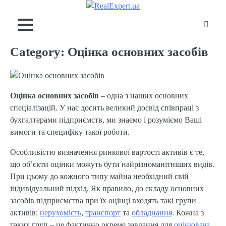
Skip
to
content
Category:
Оцінка основних засобів
Оцінка основних засобів
– одна з наших основних
спеціалізацій. У нас досить великий досвід співпраці з
бухгалтерами підприємств, ми знаємо і розуміємо Ваші
вимоги та специфіку такої роботи.
Особливістю визначення ринкової вартості активів є те,
що об’єкти оцінки можуть бути найрізноманітніших видів.
При цьому до кожного типу майна необхідний свій
індивідуальний підхід. Як правило, до складу основних
засобів підприємства при їх оцінці входять такі групи
активів:
нерухомість
,
транспорт
та
обладнання
. Кожна з
таких груп – це фактично окреме завдання для
оцінювача
.