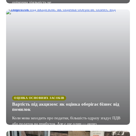
оціночна діяльність не…
ОЦІНКА ОСНОВНИХ ЗАСОБІВ
Вартість під акцизом: як оцінка оберігає бізнес від
помилок
Коли мова заходить про податки, більшість одразу згадує ПДВ
або податок на прибуток. Але є ще один — акциз.