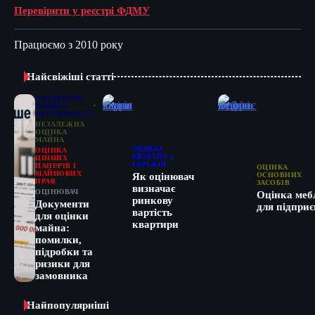
Перевірити у реєстрі ФДМУ
Працюємо з 2010 року
Найсвіжіші статті
ЕКСПЕРТНА
ОЦІНКА
НЕРУХОМОСТІ
НЕЗАЛЕЖНА
ОЦІНКА
МАЙНА
ОЦІНКА
ОЦІНКА
КВАРТИР І
ЦІННИХ
ГАРАЖІВ
ПАПЕРІВ І
ОЦІНКА
МАЙНОВИХ
ОСНОВНИХ
Як оцінювач
ПРАВ
ЗАСОБІВ
визначає
ОЦІНЮВАЧ
Оцінка меб
ринкову
Документи
для підприє
вартість
для оцінки
квартири
майна:
помилки,
підробки та
ризики для
замовника
Найпопулярніші