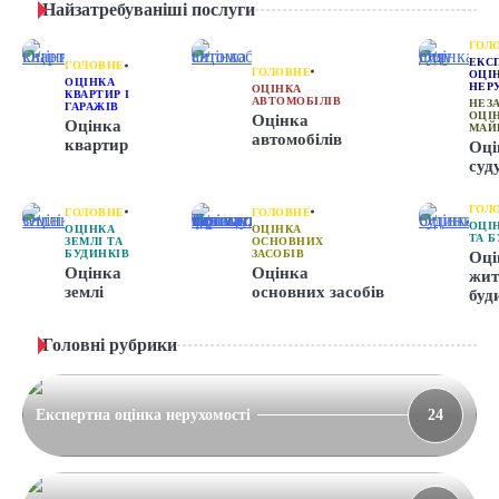
Найзатребуваніші послуги
ГОЛ
ЕКС
ГОЛОВНЕ
ГОЛОВНЕ
ОЦІ
ОЦІНКА
НЕР
ОЦІНКА
КВАРТИР І
АВТОМОБІЛІВ
НЕЗ
ГАРАЖІВ
ОЦІ
Оцінка
Оцінка
МАЙ
автомобілів
квартир
Оці
суд
ГОЛ
ГОЛОВНЕ
ГОЛОВНЕ
ОЦІ
ОЦІНКА
ОЦІНКА
ТА 
ЗЕМЛІ ТА
ОСНОВНИХ
БУДИНКІВ
ЗАСОБІВ
Оці
Оцінка
Оцінка
жит
землі
основних засобів
буд
Головні рубрики
Експертна оцінка нерухомості
24