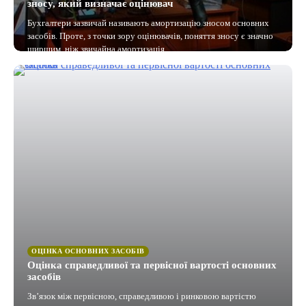
зносу, який визначає оцінювач
Бухгалтери зазвичай називають амортизацію зносом основних
засобів. Проте, з точки зору оцінювачів, поняття зносу є значно
ширшим, ніж звичайна амортизація.…
ОЦІНКА ОСНОВНИХ ЗАСОБІВ
Оцінка справедливої та первісної вартості основних
засобів
Зв’язок між первісною, справедливою і ринковою вартістю