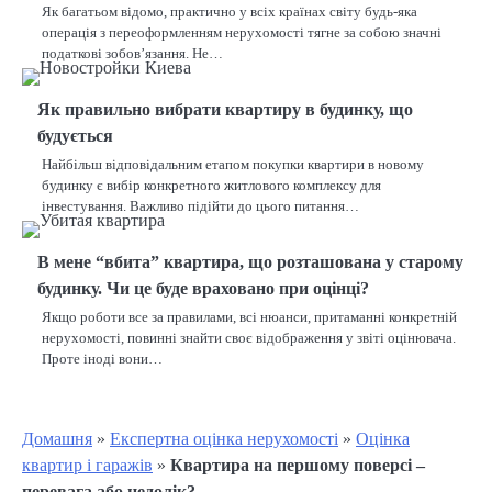
Як багатьом відомо, практично у всіх країнах світу будь-яка
операція з переоформленням нерухомості тягне за собою значні
податкові зобов’язання. Не…
Як правильно вибрати квартиру в будинку, що
будується
Найбільш відповідальним етапом покупки квартири в новому
будинку є вибір конкретного житлового комплексу для
інвестування. Важливо підійти до цього питання…
В мене “вбита” квартира, що розташована у старому
будинку. Чи це буде враховано при оцінці?
Якщо роботи все за правилами, всі нюанси, притаманні конкретній
нерухомості, повинні знайти своє відображення у звіті оцінювача.
Проте іноді вони…
Домашня
»
Експертна оцінка нерухомості
»
Оцінка
квартир і гаражів
»
Квартира на першому поверсі –
перевага або недолік?