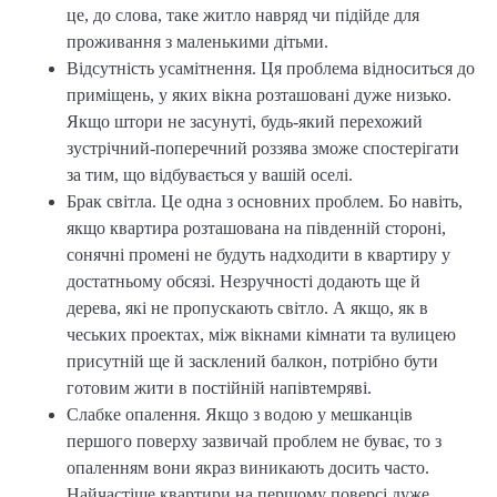
це, до слова, таке житло навряд чи підійде для
проживання з маленькими дітьми.
Відсутність усамітнення. Ця проблема відноситься до
приміщень, у яких вікна розташовані дуже низько.
Якщо штори не засунуті, будь-який перехожий
зустрічний-поперечний роззява зможе спостерігати
за тим, що відбувається у вашій оселі.
Брак світла. Це одна з основних проблем. Бо навіть,
якщо квартира розташована на південній стороні,
сонячні промені не будуть надходити в квартиру у
достатньому обсязі. Незручності додають ще й
дерева, які не пропускають світло. А якщо, як в
чеських проектах, між вікнами кімнати та вулицею
присутній ще й засклений балкон, потрібно бути
готовим жити в постійній напівтемряві.
Слабке опалення. Якщо з водою у мешканців
першого поверху зазвичай проблем не буває, то з
опаленням вони якраз виникають досить часто.
Найчастіше квартири на першому поверсі дуже