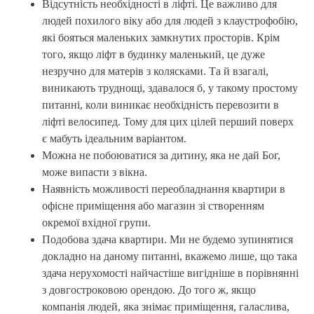
Відсутність необхідності в ліфті. Це важливо для
людей похилого віку або для людей з клаустрофобію,
які бояться маленьких замкнутих просторів. Крім
того, якщо ліфт в будинку маленький, це дуже
незручно для матерів з колясками. Та й взагалі,
виникають труднощі, здавалося б, у такому простому
питанні, коли виникає необхідність перевозити в
ліфті велосипед. Тому для цих цілей перший поверх
є мабуть ідеальним варіантом.
Можна не побоюватися за дитину, яка не дай Бог,
може випасти з вікна.
Наявність можливості переобладнання квартири в
офісне приміщення або магазин зі створенням
окремої вхідної групи.
Подобова здача квартири. Ми не будемо зупинятися
докладно на даному питанні, вкажемо лише, що така
здача нерухомості найчастіше вигідніше в порівнянні
з довгостроковою орендою. До того ж, якщо
компанія людей, яка знімає приміщення, галаслива,