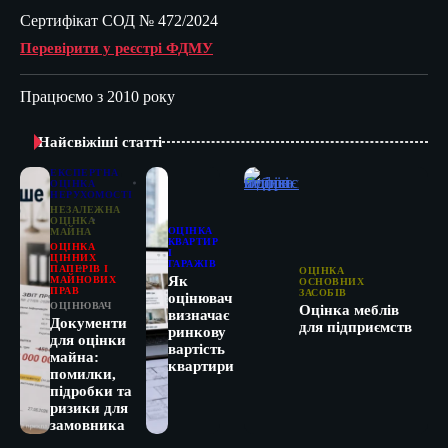
Сертифікат СОД № 472/2024
Перевірити у реєстрі ФДМУ
Працюємо з 2010 року
Найсвіжіші статті
ЕКСПЕРТНА
ОЦІНКА
НЕРУХОМОСТІ
НЕЗАЛЕЖНА
ОЦІНКА
ОЦІНКА
МАЙНА
КВАРТИР
ОЦІНКА
І
ЦІННИХ
ГАРАЖІВ
ПАПЕРІВ І
ОЦІНКА
Як
МАЙНОВИХ
ОСНОВНИХ
ПРАВ
ЗАСОБІВ
оцінювач
ОЦІНЮВАЧ
Оцінка меблів
визначає
Документи
для підприємств
ринкову
для оцінки
вартість
майна:
квартири
помилки,
підробки та
ризики для
замовника