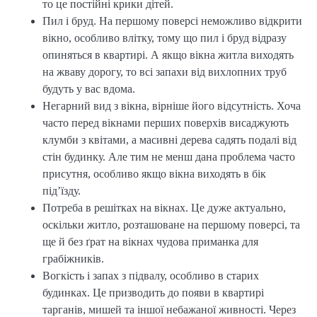
то це постійні крики дітей.
Пил і бруд. На першому поверсі неможливо відкрити
вікно, особливо влітку, тому що пил і бруд відразу
опиняться в квартирі. А якщо вікна житла виходять
на жваву дорогу, то всі запахи від вихлопних труб
будуть у вас вдома.
Негарний вид з вікна, вірніше його відсутність. Хоча
часто перед вікнами перших поверхів висаджують
клумби з квітами, а масивні дерева садять подалі від
стін будинку. Але тим не менш дана проблема часто
присутня, особливо якщо вікна виходять в бік
під’їзду.
Потреба в решітках на вікнах. Це дуже актуально,
оскільки житло, розташоване на першому поверсі, та
ще й без ґрат на вікнах чудова приманка для
грабіжників.
Вогкість і запах з підвалу, особливо в старих
будинках. Це призводить до появи в квартирі
тарганів, мишей та іншої небажаної живності. Через