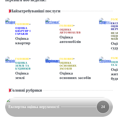
Найзатребуваніші послуги
ГОЛ
ЕКС
ГОЛОВНЕ
ГОЛОВНЕ
ОЦІ
ОЦІНКА
НЕР
ОЦІНКА
КВАРТИР І
АВТОМОБІЛІВ
НЕЗ
ГАРАЖІВ
ОЦІ
Оцінка
Оцінка
МАЙ
автомобілів
квартир
Оці
суд
ГОЛ
ГОЛОВНЕ
ГОЛОВНЕ
ОЦІ
ОЦІНКА
ОЦІНКА
ТА 
ЗЕМЛІ ТА
ОСНОВНИХ
БУДИНКІВ
ЗАСОБІВ
Оці
Оцінка
Оцінка
жит
землі
основних засобів
буд
Головні рубрики
Експертна оцінка нерухомості
24