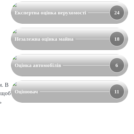
Експертна оцінка нерухомості
24
Незалежна оцінка майна
18
Оцінка автомобілів
6
м. В
Оцінювач
11
о щоб
ь