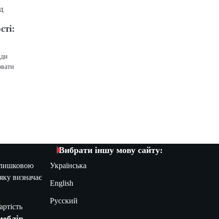
сті:
жди
рвати
Вибрати іншу мову сайту:
алишковою
Українська
яку визначає
English
Русский
Х
артість
меблів