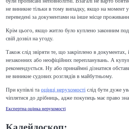
були прописані неповнолітні. Взагалі не варто боят
не виникне тільки в тому випадку, якщо на момент у
переведені за документами на інше місце проживанн
Крім цього, якщо житло було куплено законним по
свій дозвіл на угоду.
Також слід звіряти те, що закріплено в документах, 
незаконних або неофіційних перепланувань. А купув
рекомендується. Ну або принаймні дізнатися обстави
не виникне судових розглядів в майбутньому.
При купівлі та
оцінці нерухомості
слід бути дуже ува
чіплятися до дрібниць, адже покупець має право зна
Експертна оцінка нерухомості
Калейдоскоп: