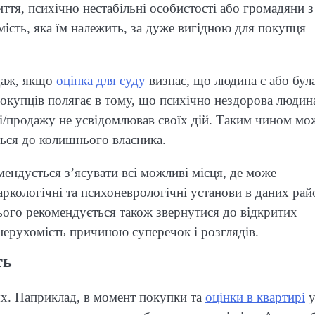
иття, психічно нестабільні особистості або громадяни з
ість, яка їм належить, за дуже вигідною для покупця
даж, якщо
оцінка для суду
визнає, що людина є або бул
окупців полягає в тому, що психічно нездорова людин
лі/продажу не усвідомлював своїх дій. Таким чином мо
ться до колишнього власника.
ндується з’ясувати всі можливі місця, де може
аркологічні та психоневрологічні установи в даних рай
цього рекомендується також звернутися до відкритих
 нерухомість причиною суперечок і розглядів.
ть
ях. Наприклад, в момент покупки та
оцінки в квартирі
у