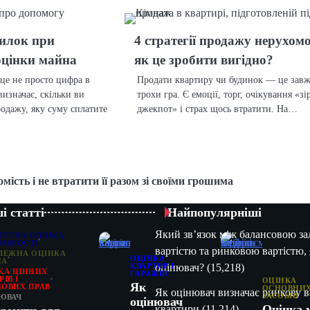
илок при
4 стратегії продажу нерухомо
оцінки майна
як це зробити вигідно?
це не просто цифра в
Продати квартиру чи будинок — це зав
визначає, скільки ви
трохи гра. Є емоції, торг, очікування «зі
одажу, яку суму сплатите
джекпот» і страх щось втратити. На…
мість і не втратити її разом зі своїми грошима
і статті
Найпопулярніші
Який зв’язок між балансовою з
ЕРТНА ОЦІНКА
ХОМОСТІ
вартістю та ринковою вартістю, 
ЛЕЖНА ОЦІНКА
ОЦІНКА
НА
оцінювач?
(15,218)
КВАРТИР І
КА ЦІННИХ
ГАРАЖІВ
ІВ І
ОЦІНКА
Як
ОВИХ ПРАВ
ОСНОВНИ
Як оцінювач визначає ринкову в
ЗАСОБІВ
ЮВАЧ
оцінювач
Оцінка 
квартири
(11,214)