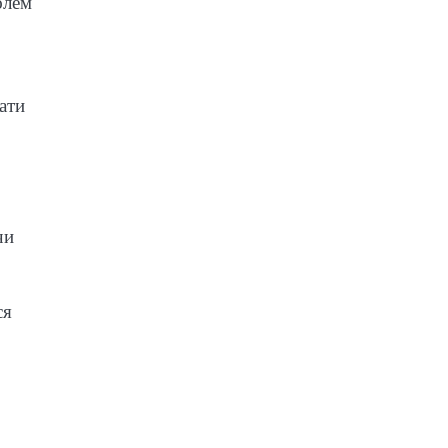
блем
ати
чи
ся