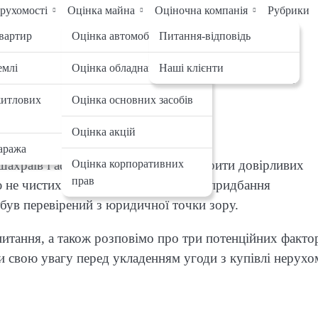
рухомості
Оцінка майна
Оціночна компанія
Рубрики
вартир
Оцінка автомобілів
Питання-відповідь
емлі
Оцінка обладнання
Наші клієнти
втратити її разом зі своїми
житлових
Оцінка основних засобів
Оцінка акцій
аража
шахраїв і аферистів, які хочуть обдурити довірливих
Оцінка корпоративних
прав
 не чистих на руку людей в процесі придбання
був перевірений з юридичної точки зору.
 питання, а також розповімо про три потенційних факто
ти свою увагу перед укладенням угоди з купівлі нерухо