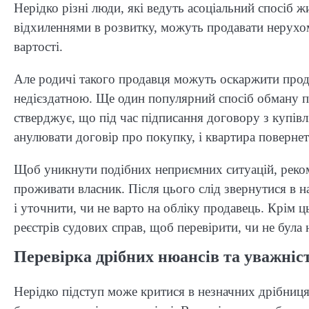
Нерідко різні люди, які ведуть асоціальний спосіб ж
відхиленнями в розвитку, можуть продавати нерухом
вартості.
Але родичі такого продавця можуть оскаржити про
недієздатною. Ще один популярний спосіб обману п
стверджує, що під час підписання договору з купів
анулювати договір про покупку, і квартира поверне
Щоб уникнути подібних неприємних ситуацій, рекоме
проживати власник. Після цього слід звернутися в н
і уточнити, чи не варто на обліку продавець. Крім 
реєстрів судових справ, щоб перевірити, чи не була
Перевірка дрібних нюансів та уважніс
Нерідко підступ може критися в незначних дрібниц