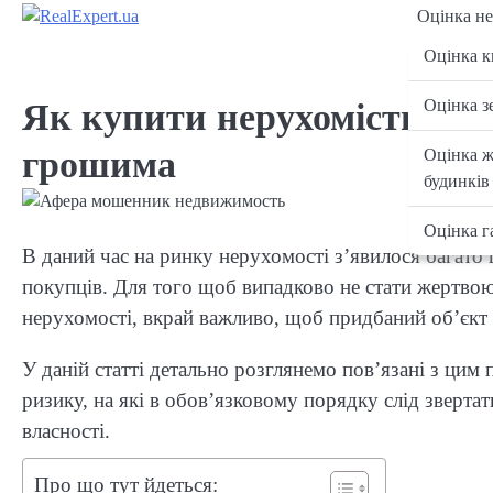
Skip
Оцінка не
to
Оцінка к
content
Оцінка з
Як купити нерухомість і не 
грошима
Оцінка 
будинків
Оцінка г
В даний час на ринку нерухомості з’явилося багато 
покупців. Для того щоб випадково не стати жертвою
нерухомості, вкрай важливо, щоб придбаний об’єкт 
У даній статті детально розглянемо пов’язані з цим
ризику, на які в обов’язковому порядку слід зверта
власності.
Про що тут йдеться: