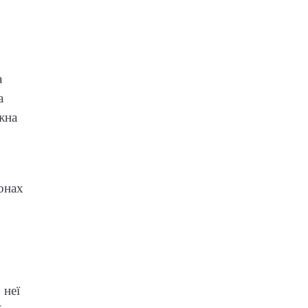
а
а
жна
онах
 неї