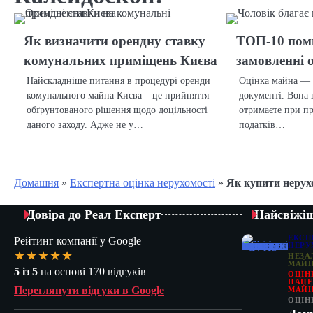
Як визначити орендну ставку
ТОП-10 пом
комунальних приміщень Києва
замовленні 
Найскладніше питання в процедурі оренди
Оцінка майна — 
комунального майна Києва – це прийняття
документі. Вона 
обґрунтованого рішення щодо доцільності
отримаєте при пр
даного заходу. Адже не у…
податків…
Домашня
»
Експертна оцінка нерухомості
»
Як купити нерухо
Довіра до Реал Експерт
Найсвіжіш
ЕКСП
Рейтинг компанії у Google
НЕРУ
★★★★★
НЕЗА
МАЙ
5 із 5
на основі 170 відгуків
ОЦІН
ПАПЕР
Переглянути відгуки в Google
МАЙН
ОЦІН