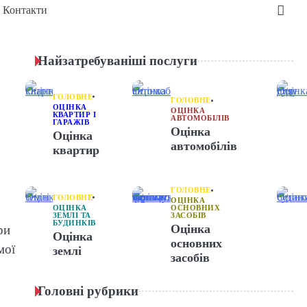
Контакти
Найзатребуваніші послуги
ГОЛОВНЕ
ГОЛОВНЕ
ОЦІНКА
ОЦІНКА
КВАРТИР І
АВТОМОБІЛІВ
ГАРАЖІВ
Оцінка
Оцінка
автомобілів
квартир
ГОЛОВНЕ
ГОЛОВНЕ
ОЦІНКА
ОЦІНКА
ОСНОВНИХ
ЗЕМЛІ ТА
ЗАСОБІВ
БУДИНКІВ
Оцінка
ри
Оцінка
основних
мої
землі
засобів
Головні рубрики