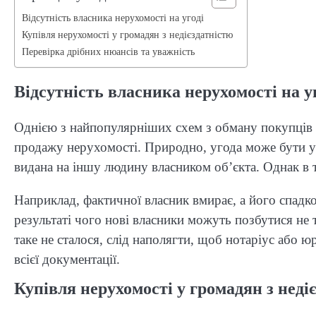
Відсутність власника нерухомості на угоді
Купівля нерухомості у громадян з недієздатністю
Перевірка дрібних нюансів та уважність
Відсутність власника нерухомості на у
Однією з найпопулярніших схем з обману покупців ст
продажу нерухомості. Природно, угода може бути укл
видана на іншу людину власником об’єкта. Однак в 
Наприклад, фактичної власник вмирає, а його спадк
результаті чого нові власники можуть позбутися не 
таке не сталося, слід наполягти, щоб нотаріус або ю
всієї документації.
Купівля нерухомості у громадян з неді