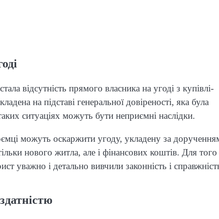
годі
ала відсутність прямого власника на угоді з купівлі-
адена на підставі генеральної довіреності, яка була
таких ситуаціях можуть бути неприємні наслідки.
оємці можуть оскаржити угоду, укладену за доручення
тільки нового житла, але і фінансових коштів. Для тог
рист уважно і детально вивчили законність і справжніст
єздатністю