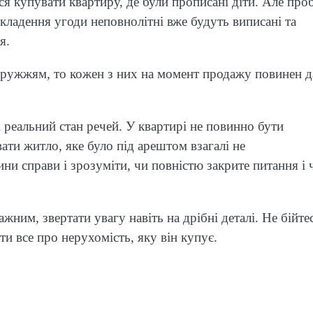
ися купувати квартиру, де були прописані діти. Але про
кладення угоди неповнолітні вже будуть виписані та
я.
дружжям, то кожен з них на момент продажу повинен д
і реальний стан речей. У квартирі не повинно бути
ати житло, яке було під арештом взагалі не
ни справи і зрозуміти, чи повністю закрите питання і 
жним, звертати увагу навіть на дрібні деталі. Не бійте
ти все про нерухомість, яку він купує.