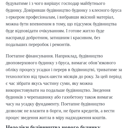
будуватиме і з чого вирішує господар майбутнього
будинку. Довіривши будівництво будинку з клеєного бруса
з еркером професіоналам, і вибравши якісний матеріал,
можна бути впевненим в тому, що підсумок будівництва
буде відповідати очікуванням. І готове житло буде
насправді добротним, затишним і красивим, без
подальших переробок і ремонтів.
Поетапне фінансування. Наприклад, будівництво
двоповерхового будинку з бруса, вимагає обов’язкового
обліку процесу усадки і перерв в будівництві, триватиме за
технологією від трьох-шести місяців до року. За цей період
є час зібрати якусь частину суми, яку можна
використовувати на подальше будівництво. Зведення
будинків з черепашнику або газобетону також вимагає
часу на усадку фундаменту. Поетапне будівництво
дозволяє не влазити в борги, не брати кредитів, а вести
процес зведення житла в міру надходження коштів.
Недоліки будівництва нового будинку