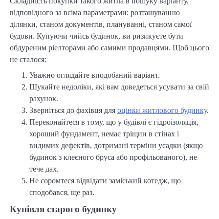
Складність покупки такого житла в пошуку варіанту,
відповідного за всіма параметрами: розташуванню
ділянки, станом документів, плануванні, станом самої
будови. Купуючи чийсь будинок, ви ризикуєте бути
обдуреним ріелторами або самими продавцями. Щоб цього
не сталося:
Уважно оглядайте вподобаний варіант.
Шукайте недоліки, які вам доведеться усувати за свій
рахунок.
Зверніться до фахівця для
оцінки житлового будинку
.
Переконайтеся в тому, що у будівлі є гідроізоляція,
хороший фундамент, немає тріщин в стінах і
видимих дефектів, дотримані терміни усадки (якщо
будинок з клеєного бруса або профільованого), не
тече дах.
Не соромтеся відвідати заміський котедж, що
сподобався, ще раз.
Купівля старого будинку