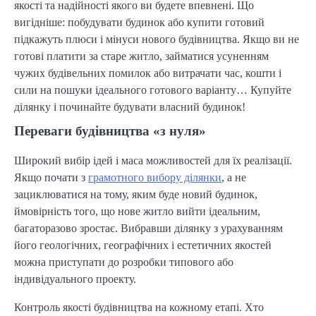
якості та надійності якого ви будете впевнені. Що
вигідніше: побудувати будинок або купити готовий
підкажуть плюси і мінуси нового будівництва. Якщо ви не
готові платити за старе житло, займатися усуненням
чужих будівельних помилок або витрачати час, кошти і
сили на пошуки ідеального готового варіанту… Купуйте
ділянку і починайте будувати власний будинок!
Переваги будівництва «з нуля»
Широкий вибір ідей і маса можливостей для їх реалізації.
Якщо почати з
грамотного вибору ділянки
, а не
зациклюватися на тому, яким буде новий будинок,
ймовірність того, що нове житло вийти ідеальним,
багаторазово зростає. Вибравши ділянку з урахуванням
його геологічних, географічних і естетичних якостей
можна приступати до розробки типового або
індивідуального проекту.
Контроль якості будівництва на кожному етапі. Хто