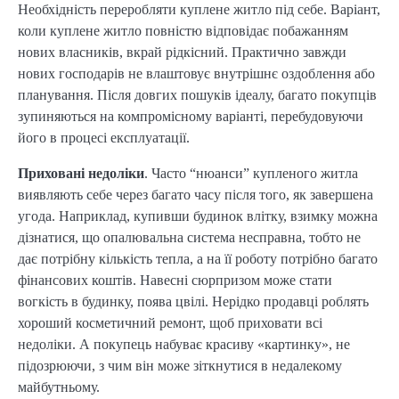
Необхідність переробляти куплене житло під себе. Варіант,
коли куплене житло повністю відповідає побажанням
нових власників, вкрай рідкісний. Практично завжди
нових господарів не влаштовує внутрішнє оздоблення або
планування. Після довгих пошуків ідеалу, багато покупців
зупиняються на компромісному варіанті, перебудовуючи
його в процесі експлуатації.
Приховані недоліки
. Часто “нюанси” купленого житла
виявляють себе через багато часу після того, як завершена
угода. Наприклад, купивши будинок влітку, взимку можна
дізнатися, що опалювальна система несправна, тобто не
дає потрібну кількість тепла, а на її роботу потрібно багато
фінансових коштів. Навесні сюрпризом може стати
вогкість в будинку, поява цвілі. Нерідко продавці роблять
хороший косметичний ремонт, щоб приховати всі
недоліки. А покупець набуває красиву «картинку», не
підозрюючи, з чим він може зіткнутися в недалекому
майбутньому.