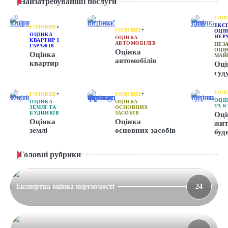
Найзатребуваніші послуги
ГОЛ
ЕКС
ГОЛОВНЕ
ГОЛОВНЕ
ОЦІ
ОЦІНКА
НЕР
ОЦІНКА
КВАРТИР І
АВТОМОБІЛІВ
НЕЗ
ГАРАЖІВ
ОЦІ
Оцінка
Оцінка
МАЙ
автомобілів
квартир
Оці
суд
ГОЛ
ГОЛОВНЕ
ГОЛОВНЕ
ОЦІ
ОЦІНКА
ОЦІНКА
ТА 
ЗЕМЛІ ТА
ОСНОВНИХ
БУДИНКІВ
ЗАСОБІВ
Оці
Оцінка
Оцінка
жит
землі
основних засобів
буд
Головні рубрики
Експертна оцінка нерухомості
24