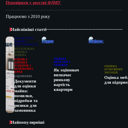
Перевірити у реєстрі ФДМУ
Працюємо з 2010 року
Найсвіжіші статті
ЕКСПЕРТНА
ОЦІНКА
НЕРУХОМОСТІ
НЕЗАЛЕЖНА
ОЦІНКА
МАЙНА
ОЦІНКА
ОЦІНКА
КВАРТИР І
ЦІННИХ
ГАРАЖІВ
ПАПЕРІВ І
ОЦІНКА
МАЙНОВИХ
ОСНОВНИХ
Як оцінювач
ПРАВ
ЗАСОБІВ
визначає
ОЦІНЮВАЧ
Оцінка меб
ринкову
Документи
для підприє
вартість
для оцінки
квартири
майна:
помилки,
підробки та
ризики для
замовника
Найпопулярніші