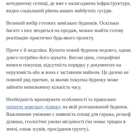
котеджному селищі, де вже є налагоджена інфраструктура,
видно соціальний рівень ваших майбутніх сусідів.
Великий вибір готових заміських будинків. Оскільки
багато з них зводяться на продаж, можна знайти готову
реалізацію практично будь-якого проекту.
Проте є й недоліки. Купити новий будинок недовго, однак
довго потрібно його шукати. Високі ціни, специфічні
вимоги покупця, відсутність порядку у документах на
нерухомість або ж вона є заставним майном. Це далеко не
повний ряд причин, за якими покупка будинку може
зайняти невизначену кількість часу.
Необхідність враховувати особливості та правильно
оцінити земельну ділянку
, на якій розташований будинок.
Важливими умовами є наявність площі для гаража, рельєф
ділянки, геологічні умови місцевості (чи немає тріщин в
землі, ознак зсувів, просідання грунту).