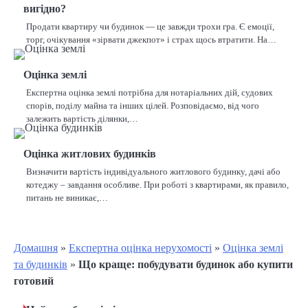
вигідно?
Продати квартиру чи будинок — це завжди трохи гра. Є емоції,
торг, очікування «зірвати джекпот» і страх щось втратити. На…
Оцінка землі
Експертна оцінка землі потрібна для нотаріальних дій, судових
спорів, поділу майна та інших цілей. Розповідаємо, від чого
залежить вартість ділянки,…
Оцінка житлових будинків
Визначити вартість індивідуального житлового будинку, дачі або
котеджу – завдання особливе. При роботі з квартирами, як правило,
питань не виникає,…
Домашня
»
Експертна оцінка нерухомості
»
Оцінка землі
та будинків
»
Що краще: побудувати будинок або купити
готовий