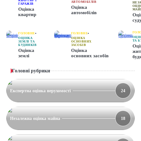
КВАРТИР І
АВТОМОБІЛІВ
НЕЗ
ГАРАЖІВ
ОЦІ
Оцінка
Оцінка
МАЙ
автомобілів
квартир
Оці
суд
ГОЛ
ГОЛОВНЕ
ГОЛОВНЕ
ОЦІ
ОЦІНКА
ОЦІНКА
ТА 
ЗЕМЛІ ТА
ОСНОВНИХ
БУДИНКІВ
ЗАСОБІВ
Оці
Оцінка
Оцінка
жит
землі
основних засобів
буд
Головні рубрики
Експертна оцінка нерухомості
24
Незалежна оцінка майна
18