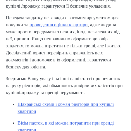
купівлі /продажу, гарантуючи її безпечне укладення.
Передача завдатку не завжди є вагомим аргументом для
покупки та
проведення оцінки квартири
, адже людина
може просто передумати з певних, іноді не залежних від
неї, причин. Якщо неправильно оформити договір
завдатку, то можна втратити не тільки гроші, але і житло.
Досвідчений юрист перевірить справжність всіх
документів і допоможе в їх оформленні, гарантуючи
безпеку для клієнта.
Звертаємо Вашу увагу і на інші наші статті про нечистих
на руку ріелторів, які обманюють довірливих клієнтів при
купівлі-продажу та оренді нерухомості.
Шахрайські схеми і обман ріелторів при купівлі
квартири
Вісім пасток, в які можна потрапити при оренді
квартири