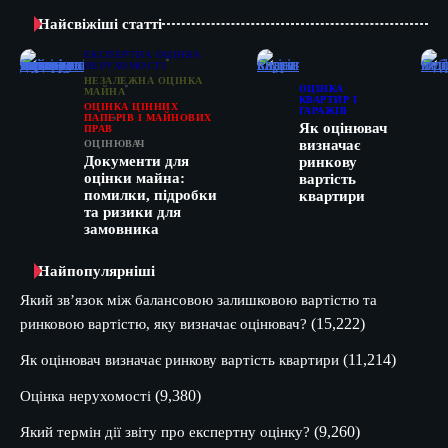
Найсвіжіші статті
ЕКСПЕРТНА ОЦІНКА
НЕРУХОМОСТІ
НЕЗАЛЕЖНА ОЦІНКА
ОЦІНКА
МАЙНА
КВАРТИР І
ОЦІНКА ЦІННИХ
ГАРАЖІВ
ПАПЕРІВ І МАЙНОВИХ
Як оцінювач
ПРАВ
визначає
ОЦІНЮВАЧ
Документи для
ринкову
оцінки майна:
вартість
помилки, підробки
квартири
та ризики для
замовника
Найпопулярніші
Який зв’язок між балансовою залишковою вартістю та
(15,222)
ринковою вартістю, яку визначає оцінювач?
(11,214)
Як оцінювач визначає ринкову вартість квартири
(9,380)
Оцінка нерухомості
(9,260)
Який термін дії звіту про експертну оцінку?