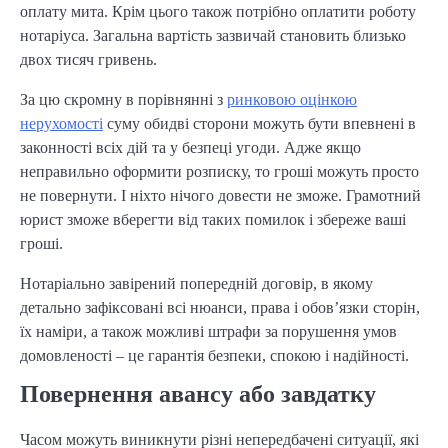
оплату мита. Крім цього також потрібно оплатити роботу
нотаріуса. Загальна вартість зазвичай становить близько
двох тисяч гривень.
За цю скромну в порівнянні з
ринковою оцінкою
нерухомості
суму обидві сторони можуть бути впевнені в
законності всіх дій та у безпеці угоди. Адже якщо
неправильно оформити розписку, то гроші можуть просто
не повернути. І ніхто нічого довести не зможе. Грамотний
юрист зможе вберегти від таких помилок і збереже ваші
гроші.
Нотаріально завірений попередній договір, в якому
детально зафіксовані всі нюанси, права і обов’язки сторін,
їх наміри, а також можливі штрафи за порушення умов
домовленості – це гарантія безпеки, спокою і надійності.
Повернення авансу або завдатку
Часом можуть виникнути різні непередбачені ситуації, які