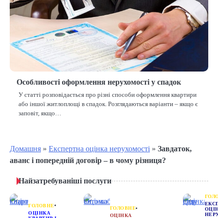
Особливості оформлення нерухомості у спадок
У статті розповідається про різні способи оформлення квартири
або іншої житлоплощі в спадок. Розглядаються варіанти – якщо є
заповіт, якщо…
Домашня
»
Експертна оцінка нерухомості
»
Завдаток,
аванс і попередній договір – в чому різниця?
Найзатребуваніші послуги
ГОЛ
ЕКС
ГОЛОВНЕ
ГОЛОВНЕ
ОЦІ
ОЦІНКА
НЕР
ОЦІНКА