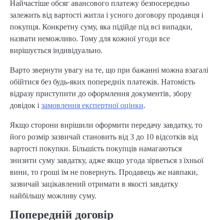
Найчастіше обсяг авансового платежу безпосередньо
залежить від вартості житла і усного договору продавця і
покупця. Конкретну суму, яка підійде під всі випадки,
назвати неможливо. Тому для кожної угоди все
вирішується індивідуально.
Варто звернути увагу на те, що при бажанні можна взагалі
обійтися без будь-яких попередніх платежів. Натомість
відразу приступити до оформлення документів, збору
довідок і
замовлення експертної оцінки
.
Якщо сторони вирішили оформити передачу завдатку, то
його розмір зазвичай становить від 3 до 10 відсотків від
вартості покупки. Більшість покупців намагаються
знизити суму завдатку, адже якщо угода зірветься з їхньої
вини, то гроші їм не повернуть. Продавець же навпаки,
зазвичай зацікавлений отримати в якості завдатку
найбільшу можливу суму.
Попередній договір