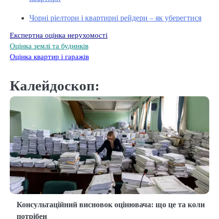
Чорні ріелтори і квартирні рейдери – як уберегтися
Експертна оцінка нерухомості
Оцінка землі та будинків
Оцінка квартир і гаражів
Калейдоскоп:
Консультаційний висновок оцінювача: що це та коли
потрібен