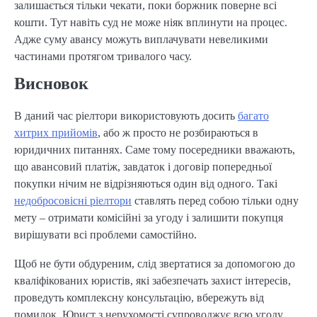
залишається тільки чекати, поки боржник поверне всі
кошти. Тут навіть суд не може ніяк вплинути на процес.
Адже суму авансу можуть виплачувати невеликими
частинами протягом тривалого часу.
Висновок
В даний час ріелтори використовують досить
багато
хитрих прийомів
, або ж просто не розбираються в
юридичних питаннях. Саме тому посередники вважають,
що авансовий платіж, завдаток і договір попередньої
покупки нічим не відрізняються один від одного. Такі
недобросовісні ріелтори
ставлять перед собою тільки одну
мету – отримати комісійні за угоду і залишити покупця
вирішувати всі проблеми самостійно.
Щоб не бути обдуреним, слід звертатися за допомогою до
кваліфікованих юристів, які забезпечать захист інтересів,
проведуть комплексну консультацію, вбережуть від
помилок. Юрист з нерухомості супроводжує всю угоду